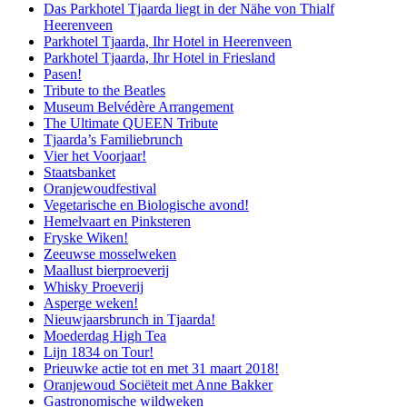
Das Parkhotel Tjaarda liegt in der Nähe von Thialf
Heerenveen
Parkhotel Tjaarda, Ihr Hotel in Heerenveen
Parkhotel Tjaarda, Ihr Hotel in Friesland
Pasen!
Tribute to the Beatles
Museum Belvédère Arrangement
The Ultimate QUEEN Tribute
Tjaarda’s Familiebrunch
Vier het Voorjaar!
Staatsbanket
Oranjewoudfestival
Vegetarische en Biologische avond!
Hemelvaart en Pinksteren
Fryske Wiken!
Zeeuwse mosselweken
Maallust bierproeverij
Whisky Proeverij
Asperge weken!
Nieuwjaarsbrunch in Tjaarda!
Moederdag High Tea
Lijn 1834 on Tour!
Prieuwke actie tot en met 31 maart 2018!
Oranjewoud Sociëteit met Anne Bakker
Gastronomische wildweken