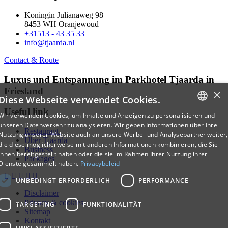
Koningin Julianaweg 98
8453 WH Oranjewoud
+31513 - 43 35 33
info@tjaarda.nl
Contact & Route
Luxus und Entspannung im Parkhotel Tjaarda in
Friesland
×
Diese Webseite verwendet Cookies.
Useful link
Wir verwenden Cookies, um Inhalte und Anzeigen zu personalisieren und
DUTCH
unseren Datenverkehr zu analysieren. Wir geben Informationen über Ihre
Restaurant
Nutzung unserer Website auch an unsere Werbe- und Analysepartner weiter,
ENGLISH
Über Tjaarda
die diese möglicherweise mit anderen Informationen kombinieren, die Sie
Business
ihnen bereitgestellt haben oder die sie im Rahmen Ihrer Nutzung ihrer
GERMAN
Packages
Dienste gesammelt haben.
Privacybeleid
UNBEDINGT ERFORDERLICH
PERFORMANCE
Disclaimer
Privacy & cookies
TARGETING
FUNKTIONALITÄT
Sitemap
Kontakt