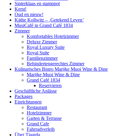
Sinterklaas en stamppot
Kerst!
Oud en nieuw!
Käthe Kollwitz – ‚Getekend Leven’
MusiCafé in Grand Café 1834
Zimmer
Komfortables Hotelzimmer
Deluxe Zimmer
Royal Luxury Suite
Royal Suite
Familienzimmer
Behindertengerechtes Zimmer
Kulinarisches Bistro Marijke Muoi Wine & Dine
Marijke Muoi Wine & Dine
Grand Café 1834
Reservieren
Geschäftliche Anlässe
Packages
Einrichtungen
Restaurant
Hotelzimmer
Garten & Terrasse
Grand Cafe
Fahrradverleih
Über Tjaarda