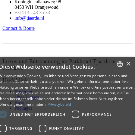
Koningin Julianaweg 98
8453 WH Oranjewoud
+31513 - 43 35 33
info@tjaarda.nl
Contact & Route
Luxus und Entspannung im Parkhotel Tjaarda in
×
Diese Webseite verwendet Cookies.
Friesland
Wir verwenden Cookies, um Inhalte und Anzeigen zu personalisieren und
Useful link
DUTCH
unseren Datenverkehr zu analysieren. Wir geben Informationen über Ihre
Nutzung unserer Website auch an unsere Werbe- und Analysepartner weiter,
ENGLISH
Restaurant
die diese möglicherweise mit anderen Informationen kombinieren, die Sie
Über Tjaarda
ihnen bereitgestellt haben oder die sie im Rahmen Ihrer Nutzung ihrer
GERMAN
Business
Dienste gesammelt haben.
Privacybeleid
Packages
UNBEDINGT ERFORDERLICH
PERFORMANCE
TARGETING
FUNKTIONALITÄT