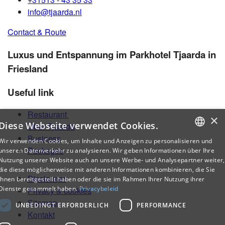
info@tjaarda.nl
Contact & Route
Luxus und Entspannung im Parkhotel Tjaarda in
Friesland
Useful link
Restaurant
×
Diese Webseite verwendet Cookies.
Über Tjaarda
Business
Wir verwenden Cookies, um Inhalte und Anzeigen zu personalisieren und
DUTCH
Packages
unseren Datenverkehr zu analysieren. Wir geben Informationen über Ihre
Nutzung unserer Website auch an unsere Werbe- und Analysepartner weiter,
ENGLISH
die diese möglicherweise mit anderen Informationen kombinieren, die Sie
Disclaimer
ihnen bereitgestellt haben oder die sie im Rahmen Ihrer Nutzung ihrer
GERMAN
Dienste gesammelt haben.
Privacybeleid
Privacy & cookies
Sitemap
UNBEDINGT ERFORDERLICH
PERFORMANCE
Kontakt