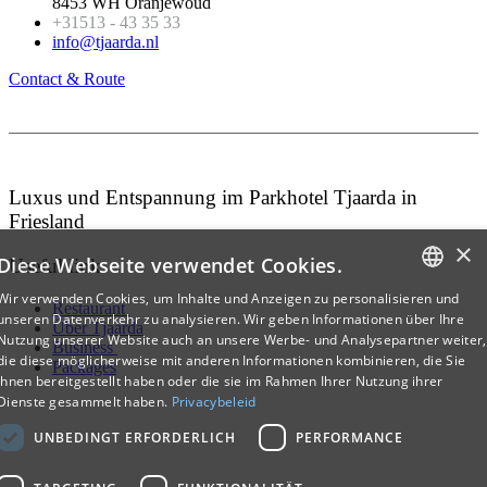
8453 WH Oranjewoud
+31513 - 43 35 33
info@tjaarda.nl
Contact & Route
Luxus und Entspannung im Parkhotel Tjaarda in
Friesland
×
Diese Webseite verwendet Cookies.
Useful link
Wir verwenden Cookies, um Inhalte und Anzeigen zu personalisieren und
Restaurant
DUTCH
unseren Datenverkehr zu analysieren. Wir geben Informationen über Ihre
Über Tjaarda
Nutzung unserer Website auch an unsere Werbe- und Analysepartner weiter,
Business
ENGLISH
die diese möglicherweise mit anderen Informationen kombinieren, die Sie
Packages
ihnen bereitgestellt haben oder die sie im Rahmen Ihrer Nutzung ihrer
GERMAN
Dienste gesammelt haben.
Privacybeleid
UNBEDINGT ERFORDERLICH
PERFORMANCE