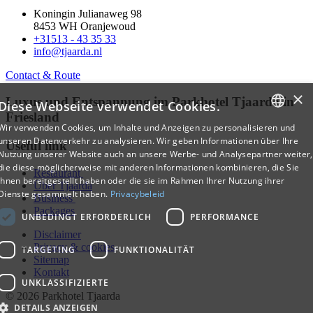
Koningin Julianaweg 98
8453 WH Oranjewoud
+31513 - 43 35 33
info@tjaarda.nl
Contact & Route
×
Luxus und Entspannung im Parkhotel Tjaarda in
Diese Webseite verwendet Cookies.
Friesland
Wir verwenden Cookies, um Inhalte und Anzeigen zu personalisieren und
DUTCH
unseren Datenverkehr zu analysieren. Wir geben Informationen über Ihre
Useful link
Nutzung unserer Website auch an unsere Werbe- und Analysepartner weiter,
ENGLISH
die diese möglicherweise mit anderen Informationen kombinieren, die Sie
Restaurant
ihnen bereitgestellt haben oder die sie im Rahmen Ihrer Nutzung ihrer
GERMAN
Über Tjaarda
Dienste gesammelt haben.
Privacybeleid
Business
Packages
UNBEDINGT ERFORDERLICH
PERFORMANCE
Disclaimer
Privacy & cookies
TARGETING
FUNKTIONALITÄT
Sitemap
Kontakt
UNKLASSIFIZIERTE
© 2026 Parkhotel Tjaarda
DETAILS ANZEIGEN