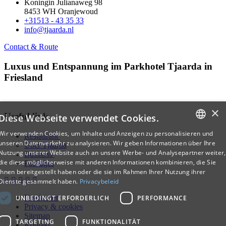
Koningin Julianaweg 98
8453 WH Oranjewoud
+31513 - 43 35 33
info@tjaarda.nl
Contact & Route
Luxus und Entspannung im Parkhotel Tjaarda in
Friesland
×
Useful link
Diese Webseite verwendet Cookies.
Wir verwenden Cookies, um Inhalte und Anzeigen zu personalisieren und
Restaurant
DUTCH
unseren Datenverkehr zu analysieren. Wir geben Informationen über Ihre
Über Tjaarda
Nutzung unserer Website auch an unsere Werbe- und Analysepartner weiter,
Business
ENGLISH
die diese möglicherweise mit anderen Informationen kombinieren, die Sie
Packages
ihnen bereitgestellt haben oder die sie im Rahmen Ihrer Nutzung ihrer
GERMAN
Dienste gesammelt haben.
Privacybeleid
Disclaimer
UNBEDINGT ERFORDERLICH
PERFORMANCE
Privacy & cookies
Sitemap
TARGETING
FUNKTIONALITÄT
Kontakt